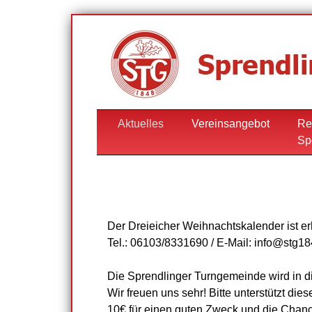
Aktuelles
Vereinsangebot
Re
Sp
Der Dreieicher Weihnachtskalender ist er
Tel.: 06103/8331690 / E-Mail: info@stg1
Die Sprendlinger Turngemeinde wird in d
Wir freuen uns sehr! Bitte unterstützt diese 
10€ für einen guten Zweck und die Chanc